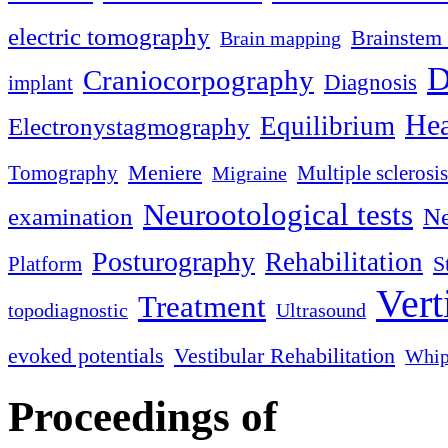
electric tomography
Brainstem 
Brain mapping
D
Craniocorpography
Diagnosis
implant
Hea
Equilibrium
Electronystagmography
Meniere
Tomography
Multiple sclerosis
Migraine
Neurootological tests
examination
Ne
Posturography
Rehabilitation
S
Platform
Vert
Treatment
topodiagnostic
Ultrasound
evoked potentials
Vestibular Rehabilitation
Whip
Proceedings of